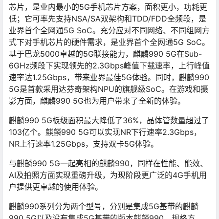
芯片，是业内最小的5G手机芯片方案，面积更小，功耗更
低；它可率先支持NSA/SA双架构和TDD/FDD全频段，是
业界首个全网通5G SoC。充分应对不同网络、不同组网方
式下对手机芯片的硬件需求，是业界首个全网通5G SoC。
基于巴龙5000卓越的5G联接能力，麒麟990 5G在Sub-
6GHz频段下实现领先的2.3Gbps峰值下载速率，上行峰值
速率达1.25Gbps，带来业界最佳5G体验。同时，麒麟990
5G是首款采用达芬奇架构NPU的旗舰级SoC。在游戏和摄
影方面，麒麟990 5G也为用户带来了全新的体验。
麒麟990 5G板级面积最大降低了36%，晶体管数量超过了
103亿个。麒麟990 5G可以实现NR下行速率2.3Gbps，
NR上行速率1.25Gbps，支持双卡5G体验。
与麒麟990 5G一起亮相的麒麟990，同样在性能、能效、
AI及拍照方面实现重磅升级，为现阶段更广泛的4G手机用
户提供更卓越的使用体验。
麒麟990系列分为两个型号，分别是集成5G基带的麒麟
990 5G以及没有集成5G基带的版本麒麟990。规格方