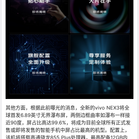
其他方面，根据此前曝光的消息，全新的vivo NEX3将全
球首发6.89英寸无界瀑布屏，两侧边框曲率如瀑布一样接
近90度，屏占比高达99.6%，将成为目前全球所有正式发
售或即将发售的智能手机中屏占比最高的机型。配置上，
该机将搭载高通骁龙855 Plus处理器，最高配备12GB内