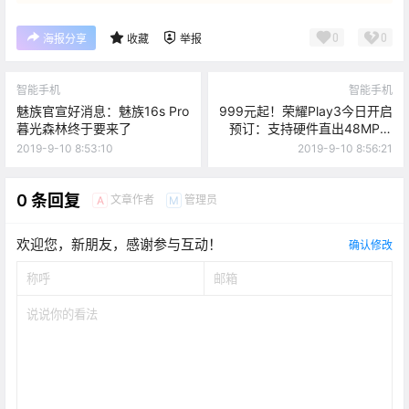
0
0
海报分享
收藏
举报
智能手机
智能手机
魅族官宣好消息：魅族16s Pro
999元起！荣耀Play3今日开启
暮光森林终于要来了
预订：支持硬件直出48MP照
片
2019-9-10 8:53:10
2019-9-10 8:56:21
0 条回复
文章作者
管理员
A
M
欢迎您，新朋友，感谢参与互动！
确认修改