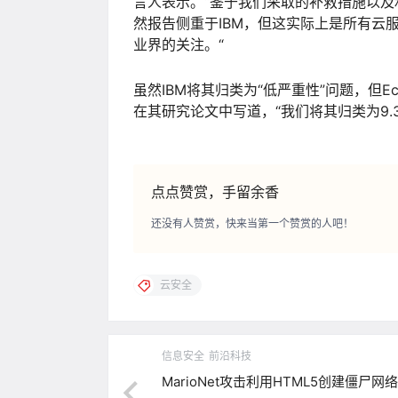
言人表示。“鉴于我们采取的补救措施以
然报告侧重于IBM，但这实际上是所有云服
业界的关注。“
虽然IBM将其归类为“低严重性”问题，但Ecl
在其研究论文中写道，“我们将其归类为9.
点点赞赏，手留余香
还没有人赞赏，快来当第一个赞赏的人吧！
云安全
信息安全
前沿科技
MarioNet攻击利用HTML5创建僵尸网络