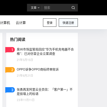
文章
计算机
云计算
登录
快速注册
热门阅读
1
泉州市场监管局回应“华为手机充电器不合
格”：已对仿冒企业立案调查
21年5月15日
2
OPPO诉争OPPO商标终审败诉
21年6月21日
3
张勇再发阿里云全员信：「客户第一」不
是挂墙上的标语
23年11月11日