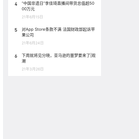
4
“中国非遗日”李佳琦直播间带货总值超50
00万元
21年6月15日
5
对App Store条款不满 法国财政部起诉苹
果公司
21年6月24日
6
下周就将见分晓，亚马逊的噩梦要来了|观
潮
21年3月26日