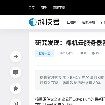
首页
圈子
资源下载
互联网
智能手机
存
研究发现：裸机云服务器
0
199
信息安全
19年3月7日
裸机管理控制器（BMC）中的漏洞和
以持久存储并窃取数据的恶意植入物。
根据硬件安全创业公司Eclypsium的
获得对硬件的持久访问。