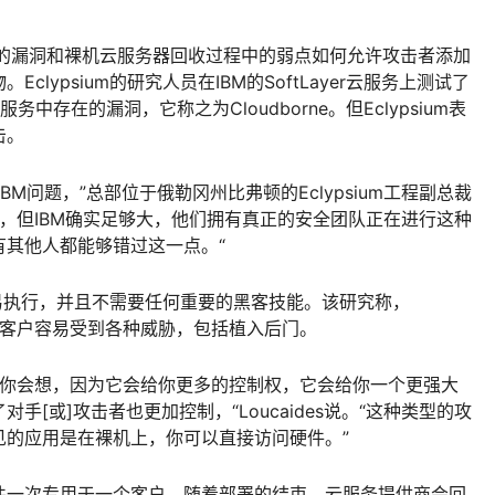
中的漏洞和裸机云服务器回收过程中的弱点如何允许攻击者添加
lypsium的研究人员在IBM的SoftLayer云服务上测试了
务中存在的漏洞，它称之为Cloudborne。但Eclypsium表
击。
M问题，”总部位于俄勒冈州比弗顿的Eclypsium工程副总裁
个案例研究，但IBM确实足够大，他们拥有真正的安全团队正在进行这种
有其他人都能够错过这一点。“
很容易执行，并且不需要任何重要的黑客技能。该研究称，
，并使客户容易受到各种威胁，包括植入后门。
的功能，你会想，因为它会给你更多的控制权，它会给你一个更强大
[或]攻击者也更加控制，“Loucaides说。“这种类型的攻
见的应用是在裸机上，你可以直接访问硬件。”
件一次专用于一个客户。随着部署的结束，云服务提供商会回