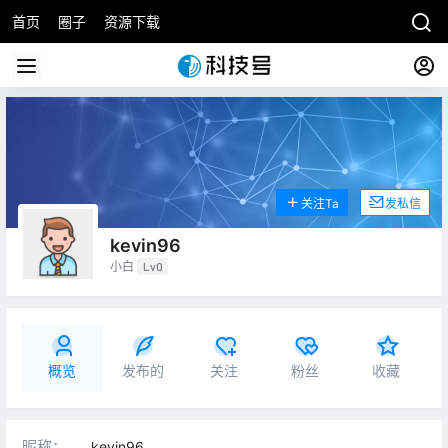
首页
圈子
资源下载
关注Ta
发私信
kevin96
小白
Lv0
概览
发布的
关注
粉丝
收藏
昵称：
kevin96