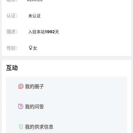
认证：
未认证
描述：
入驻本站
1992
天
性别：
女
互动
我的圈子
我的问答
我的供求信息