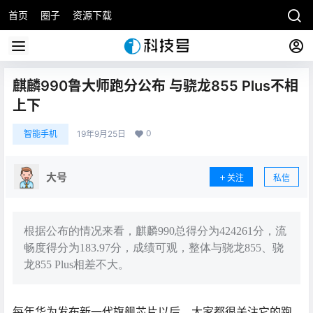
首页
圈子
资源下载
麒麟990鲁大师跑分公布 与骁龙855 Plus不相
上下
0
智能手机
19年9月25日
大号
关注
私信
根据公布的情况来看，麒麟990总得分为424261分，流
畅度得分为183.97分，成绩可观，整体与骁龙855、骁
龙855 Plus相差不大。
每年华为发布新一代旗舰芯片以后，大家都很关注它的跑