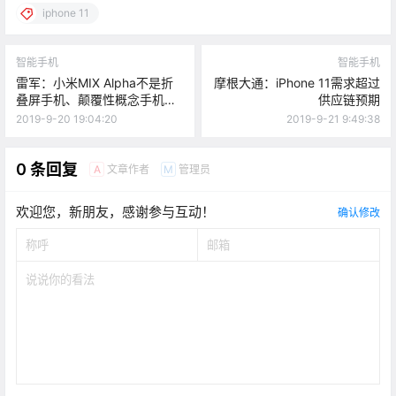
iphone 11
智能手机
智能手机
雷军：小米MIX Alpha不是折
摩根大通：iPhone 11需求超过
叠屏手机、颠覆性概念手机很
供应链预期
震撼
2019-9-20 19:04:20
2019-9-21 9:49:38
0 条回复
文章作者
管理员
A
M
欢迎您，新朋友，感谢参与互动！
确认修改