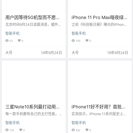
用户因等待5G机型而不愿升
iPhone 11 Pro Max暗夜绿渠
级至iPhone11
道商价格跳水 一夜跌700元
北京时间9月24日凌晨消息，据外媒
之前《科创板日报》曝光的iPhone1
一项年度调查发现，尽管苹果公司
1全系列渠道商报价显示，iPhone 1
智能手机
智能手机
新款iPhone 11系列智能手机从价格
1价格±200元，其中新色仅绿色与
上来说更实惠，但买家对今年新品
紫色存在溢价，绿色全内存溢价200
63
0
105
0
的兴趣低于去年。
元，如256GB 官网价6799元，渠道
价为7000元。
大号
19年9月24日
大号
19年9月24日
三星Note10系列最打动用户
iPhone11好不好用？首批用
的不止S Pen和5G？苹果输
户体验：史上最耐摔、发热
每一款手机都有自己的主打性能，
实测显示，iPhone 11系列是史上最
了
三星全新发布的Galaxy Note10系列
严重、信号差
耐摔的iPhone。虽然iPhone 11的抗
智能手机
智能手机
自然也不例外，其升级的智慧型S P
摔能力依然算不上最好，但iPhone
en、后置四摄、超感官全视屏，以
11系列的玻璃面板相较旧款确实有
123
0
842
0
及全新的5G极速网络体验，每一项
所提升，具备一定的耐用性。