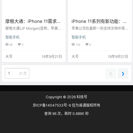
摩根大通：iPhone 11需求超
iPhone 11系列有新功能：电
过供应链预期
池老化对性能影响小了
摩根大通(JP Morgan)宣称，苹果最
苹果公司在最新一份支持文档中表
新款旗舰手机iPhone 11交货期延长
示，iPhone 11系列智能手机包括一
智能手机
智能手机
表明，人们对新iPhone机型的需求
个新的软硬件电池管理系统，该系
高于供应链的预期。
统始终处于动态运行状态。
80
0
136
0
大号
19年9月21日
大号
19年9月21日
❮
❯
/
5 页
Copyright © 2026
科技号
京ICP备14047533号-6 信为易通版权所有
查询 96 次，耗时 0.6890 秒