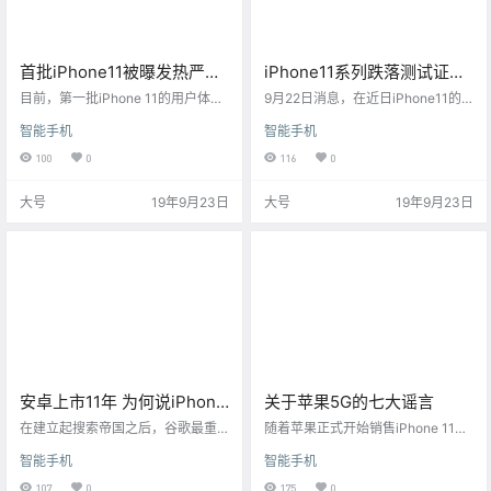
首批iPhone11被曝发热严重
iPhone11系列跌落测试证
（图）
明：高额屏幕维修费用“雨女
目前，第一批iPhone 11的用户体验
9月22日消息，在近日iPhone11的
评价已经出炉。不少网友在微博吐
无瓜”
新品发布会上，苹果公司特意强调
智能手机
智能手机
槽，iPhone 11亲测发烫严重。有网
新机采用全新工艺，拥有一体式玻
友表示，发热位置主要集中在摄像
璃背板，是“iPhone史上最坚硬玻璃
100
0
116
0
头下方附近和开机键附近。
面板”。
大号
19年9月23日
大号
19年9月23日
安卓上市11年 为何说iPhone
关于苹果5G的七大谣言
用户也要感谢它
在建立起搜索帝国之后，谷歌最重
随着苹果正式开始销售iPhone 11和i
要的产品是什么？可能有多个潜在
Phone11 Pro，很多人一直在问，在
智能手机
智能手机
候选者，比如浏览器Chrome和地
超高速5G网络全球蔓延之际，投资
图，但事实上应该是安卓（Androi
新款4G手机是否是个好主意。
107
0
175
0