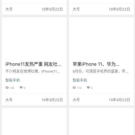
都足以让用户为之倾倒。
大号
19年9月23日
大号
19年9月23日
iPhone11发热严重 网友吐槽
苹果iPhone 11、华为
像买了一个暖手宝
Mate30/Pro 5G等发布 下一
不少网友在微博吐槽，iPhone11亲
9月份，可谓是手机界的盛宴，苹果
测发烫严重，简直就是入手了一个
部手机继续4G还是换5G？
发布了iPhone 11、iPhone 11 Pro、
智能手机
智能手机
暖手宝，发热位置主要集中在摄像
iPhone 11 Pro Max三款新机，华为
头下方附近和开机键附近。
发布了Mate30、Mate30 Pro双旗
145
0
112
0
舰，并且麒麟990 5G芯片加持，而
小米也会在9月24日发布小米9 Pro
大号
19年9月23日
大号
19年9月23日
5G和小米MIX Alpha 5G手机，小米
强调小米9 Pro只有5G版本，没有4
G版本。