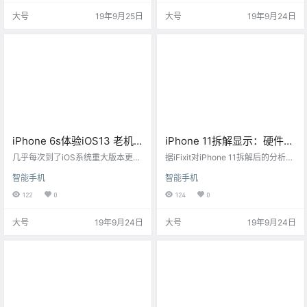
大号
19年9月25日
大号
19年9月24日
iPhone 6s体验iOS13 老机
iPhone 11拆解显示：硬件并
型到底要不要升级苹果
不支持反充功能
几乎每次到了iOS系统重大版本更新
据iFixit对iPhone 11拆解后的分析结
iOS13？
的时候，很多还在使用几年前老机
果看，反向无线充电功能在iPhone
智能手机
智能手机
型的用户就会犯了难，只怕是升级
11上被完全移除，应该说苹果从未
到最新的系统导致卡顿，系统降级
考虑让iPhone 11支持反向无线充
122
0
124
0
又不能。
电，其为其背部设计上直接取消了
跟电池连接线。
大号
19年9月24日
大号
19年9月24日