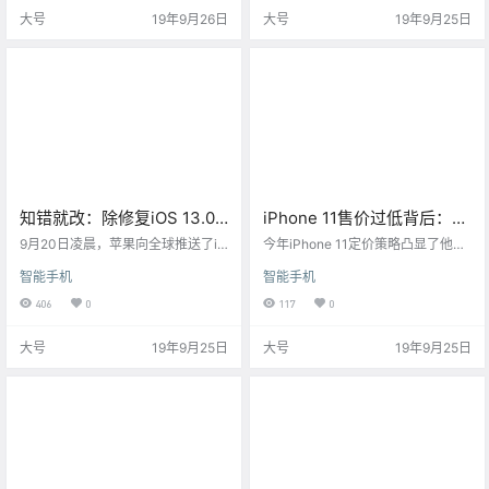
尘，目前正在与客服沟通。
大号
19年9月26日
大号
19年9月25日
知错就改：除修复iOS 13.0
iPhone 11售价过低背后：将
的bug iOS 13.1还更正了这
影响苹果收益 拉低整体平均
9月20日凌晨，苹果向全球推送了iO
今年iPhone 11定价策略凸显了他们
些表情符号
S 13.0正式版。很快更新过系统的iP
售价
的一个调整，希望相对亲民的售价
智能手机
智能手机
hone用户纷纷指出了iOS 13.0正式
能够刺激用户换新，毕竟相比去年
版系统存在的一些问题和故障。
的iPhone XR，iPhone 11的售价下
406
0
117
0
调了近千元。
大号
19年9月25日
大号
19年9月25日