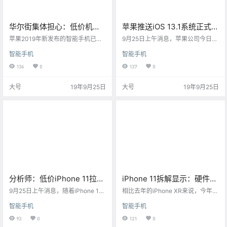
华尔街集体担心：低价机型
苹果推送iOS 13.1系统正式版
热卖将导致iPhone均价显著
隔空投送有方向了
苹果2019年新发布的智能手机已经
9月25日上午消息，苹果公司今日凌
下滑
大规模上市销售，今年苹果对于入
晨正式对用户推送用于iPhone系列
智能手机
智能手机
门级手机型号的价格做了小幅下
手机的iOS 13.1版本系统。对比iOS
调，这被认为是对过去“定价过高导
13，这是一次较大幅度更新。
136
0
137
0
致销量大跌”的一个纠偏。
大号
19年9月25日
大号
19年9月25日
分析师：低价iPhone 11拉低
iPhone 11拆解显示：硬件并
了iPhone平均售价
不支持反充功能
9月25日上午消息，随着iPhone 11
相比去年的iPhone XR来说，今年苹
和iPhone 11 Pro系列的开售，分析
果在iPhone 11上的定价非常“良
智能手机
智能手机
师们正在深入研究新设备可能对苹
心”，较上代便宜了近千元，当然便
果财务数据产生的影响。
宜背后也是要付出代价的。
93
0
121
0