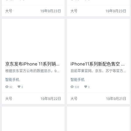
d）操作系统。
大号
19年9月23日
大号
19年9月23日
京东发布iPhone 11系列销售
iPhone11系列新配色售空 暗
战报 成交额同比增长200%
夜绿溢价超过500元
根据京东官方公布的数据显示，9月
目前苹果官网、京东、苏宁等官方
20日iPhone 11系列京东首发4小时
电商平台暗夜绿版本iPhone11Pro系
智能手机
智能手机
内，京东已处理98%新品订单，iPh
列已全部售空，渠道目前有现货，
one 11系列成交额较iPhone XS系列
但溢价至少500元以上。
82
0
538
0
增长200%
大号
19年9月22日
大号
19年9月21日