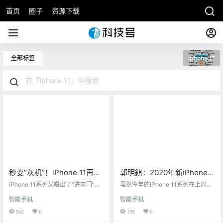
首页
圈子
资源下载
全部标签
iphone 11
秒变“灰机”！iPhone 11再曝
郭明錤：2020年新iPhone支
“进灰门”（组图）
持5G，外观设计有显著改变
iPhone 11系列又曝出了“进灰门”。
虽然今年的iPhone 11系列在上周五
据首批拿到iPhone 11系列的网友反
且与iPhone 4相似
才刚刚正式发售，但现在就已经有
智能手机
智能手机
馈，手机的摄像头很容易进灰，怀
了关于2020年下一代iPhone的消
疑是品控问题。还有网友表示，刚
息。
543
0
178
0
买的iPhone 11开箱后发现镜头有灰