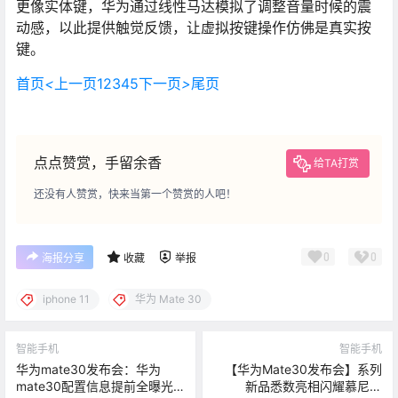
更像实体键，华为通过线性马达模拟了调整音量时候的震
动感，以此提供触觉反馈，让虚拟按键操作仿佛是真实按
键。
首页
<
上一页
1
2
3
4
5
下一页
>
尾页
点点赞赏，手留余香
给TA打赏
还没有人赞赏，快来当第一个赞赏的人吧！
0
0
海报分享
收藏
举报
iphone 11
华为 Mate 30
智能手机
智能手机
华为mate30发布会：华为
【华为Mate30发布会】系列
mate30配置信息提前全曝光
新品悉数亮相闪耀慕尼黑