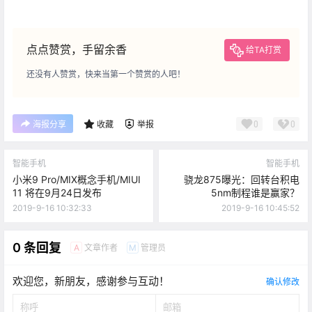
点点赞赏，手留余香
给TA打赏
还没有人赞赏，快来当第一个赞赏的人吧！
0
0
海报分享
收藏
举报
智能手机
智能手机
小米9 Pro/MIX概念手机/MIUI
骁龙875曝光：回转台积电
11 将在9月24日发布
5nm制程谁是赢家？
2019-9-16 10:32:33
2019-9-16 10:45:52
0 条回复
文章作者
管理员
A
M
欢迎您，新朋友，感谢参与互动！
确认修改