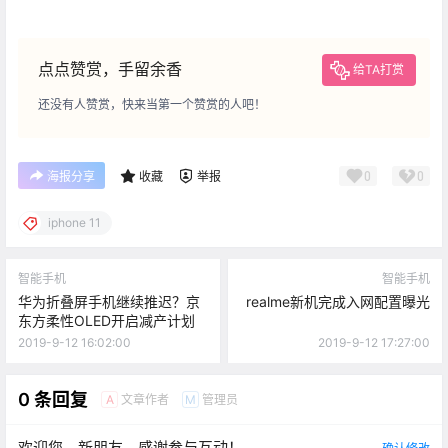
点点赞赏，手留余香
给TA打赏
还没有人赞赏，快来当第一个赞赏的人吧！
0
0
海报分享
收藏
举报
iphone 11
智能手机
智能手机
华为折叠屏手机继续推迟？京
realme新机完成入网配置曝光
东方柔性OLED开启减产计划
2019-9-12 16:02:00
2019-9-12 17:27:00
0 条回复
文章作者
管理员
A
M
欢迎您，新朋友，感谢参与互动！