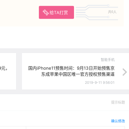
给TA打赏
共0人
智能手机
9元，
国内iPhone11预售时间：9月13日开始预售京
东成苹果中国区唯一官方授权预售渠道
2019-9-11 9:56:01
提示标题
确认修改