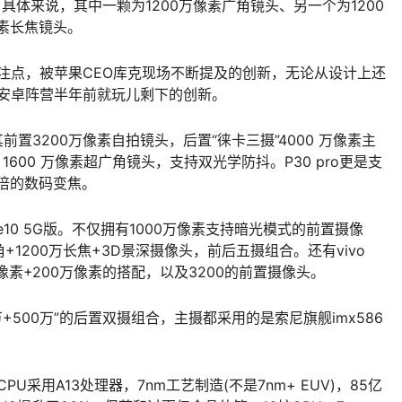
具体来说，其中一颗为1200万像素广角镜头、另一个为1200
像素长焦镜头。
大的关注点，被苹果CEO库克现场不断提及的创新，无论从设计上还
等安卓阵营半年前就玩儿剩下的创新。
置3200万像素自拍镜头，后置“徕卡三摄”4000 万像素主
 1600 万像素超广角镜头，支持双光学防抖。P30 pro更是支
0倍的数码变焦。
te10 5G版。不仅拥有1000万像素支持暗光模式的前置摄像
广角+1200万长焦+3D景深摄像头，前后五摄组合。还有vivo
0万像素+200万像素的搭配，以及3200的前置摄像头。
+500万”的后置双摄组合，主摄都采用的是索尼旗舰imx586
CPU采用A13处理器，7nm工艺制造(不是7nm+ EUV)，85亿