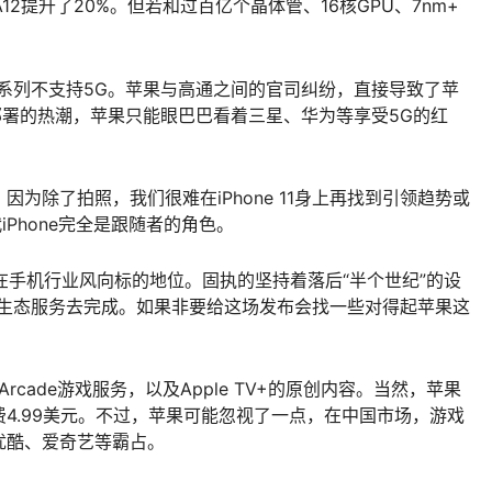
2提升了20%。但若和过百亿个晶体管、16核GPU、7nm+
。
 11系列不支持5G。苹果与高通之间的官司纠纷，直接导致了苹
部署的热潮，苹果只能眼巴巴看着三星、华为等享受5G的红
为除了拍照，我们很难在iPhone 11身上再找到引领趋势或
iPhone完全是跟随者的角色。
失了在手机行业风向标的地位。固执的坚持着落后“半个世纪”的设
OS生态服务去完成。如果非要给这场发布会找一些对得起苹果这
。
Arcade游戏服务，以及Apple TV+的原创内容。当然，苹果
4.99美元。不过，苹果可能忽视了一点，在中国市场，游戏
优酷、爱奇艺等霸占。