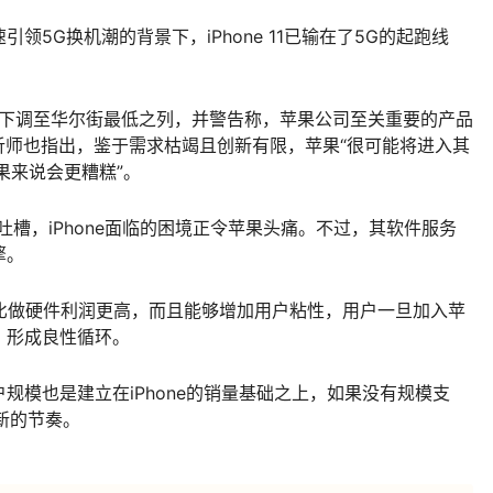
5G换机潮的背景下，iPhone 11已输在了5G的起跑线
股票目标价下调至华尔街最低之列，并警告称，苹果公司至关重要的产品
有分析师也指出，鉴于需求枯竭且创新有限，苹果“很可能将进入其
苹果来说会更糟糕”。
槽，iPhone面临的困境正令苹果头痛。不过，其软件服务
擎。
业务比做硬件利润更高，而且能够增加用户粘性，用户一旦加入苹
，形成良性循环。
规模也是建立在iPhone的销量基础之上，如果没有规模支
创新的节奏。