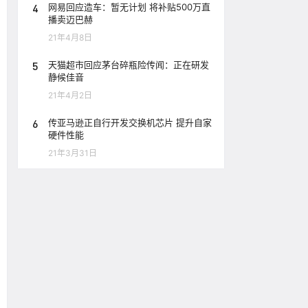
4
网易回应造车：暂无计划 将补贴500万直
播卖迈巴赫
21年4月8日
5
天猫超市回应茅台碎瓶险传闻：正在研发
静候佳音
21年4月2日
6
传亚马逊正自行开发交换机芯片 提升自家
硬件性能
21年3月31日