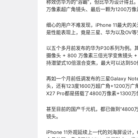
称效仿华为的“浴霸”，但比华为设计得丑。
万像素超广角镜头、最后一颗为1200万
细心的用户不难发现，iPhone 11最
是性能表现上，竟是三星、华为以及OV
以五个多月前发布的华为P30系列为例。其前
摄像头 + 800 万像素三倍光学变焦镜头 +
持潜望式10倍混合变焦，最大可以达到5
再如一个月前低调发布的三星Galaxy No
头，还有123度1600万超广角+1200万
X27 Pro都是搭载了4800万像素+130
甚至目前的国产千元机，都已做到“4800万
镜头。
iPhone 11外观延续上一代的刘海屏设计，